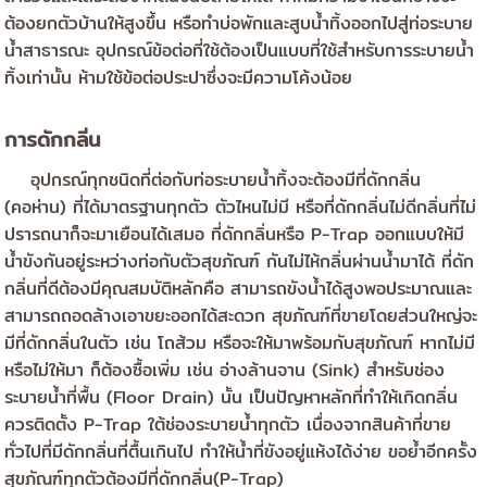
ต้องยกตัวบ้านให้สูงขึ้น หรือทำบ่อพักและสูบน้ำทิ้งออกไปสู่ท่อระบาย
น้ำสาธารณะ อุปกรณ์ข้อต่อที่ใช้ต้องเป็นแบบที่ใช้สำหรับการระบายน้ำ
ทิ้งเท่านั้น ห้ามใช้ข้อต่อประปาซึ่งจะมีความโค้งน้อย
การดักกลิ่น
อุปกรณ์ทุกชนิดที่ต่อกับท่อระบายน้ำทิ้งจะต้องมีที่ดักกลิ่น
(คอห่าน) ที่ได้มาตรฐานทุกตัว ตัวไหนไม่มี หรือที่ดักกลิ่นไม่ดีกลิ่นที่ไม่
ปรารถนาก็จะมาเยือนได้เสมอ ที่ดักกลิ่นหรือ P-Trap ออกแบบให้มี
น้ำขังกันอยู่ระหว่างท่อกับตัวสุขภัณฑ์ กันไม่ไห้กลิ่นผ่านน้ำมาได้ ที่ดัก
กลิ่นที่ดีต้องมีคุณสมบัติหลักคือ สามารถขังน้ำได้สูงพอประมาณและ
สามารถถอดล้างเอาขยะออกได้สะดวก สุขภัณฑ์ที่ขายโดยส่วนใหญ่จะ
มีที่ดักกลิ่นในตัว เช่น โถส้วม หรือจะให้มาพร้อมกับสุขภัณฑ์ หากไม่มี
หรือไม่ให้มา ก็ต้องซื้อเพิ่ม เช่น อ่างล้านจาน (Sink) สำหรับช่อง
ระบายน้ำที่พื้น (Floor Drain) นั้น เป็นปัญหาหลักที่ทำให้เกิดกลิ่น
ควรติดตั้ง P-Trap ใต้ช่องระบายน้ำทุกตัว เนื่องจากสินค้าที่ขาย
ทั่วไปที่มีดักกลิ่นที่ตื้นเกินไป ทำให้น้ำที่ขังอยู่แห้งได้ง่าย ขอย้ำอีกครั้ง
สุขภัณฑ์ทุกตัวต้องมีที่ดักกลิ่น(P-Trap)