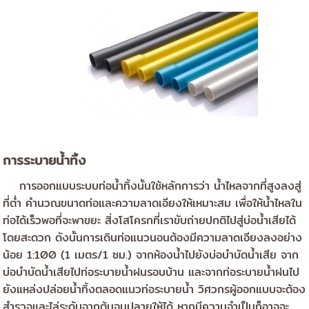
การระบายน้ำทิ้ง
การออกแบบระบบท่อน้ำทิ้งนั้นใช้หลักการว่า น้ำไหลจากที่สูงลงสู่
ที่ต่ำ คำนวณขนาดท่อและความลาดเอียงให้เหมาะสม เพื่อให้น้ำไหลใน
ท่อได้เร็วพอที่จะพาขยะ สิ่งโสโครกที่เราขับถ่ายปกติไปสู่บ่อน้ำเสียได้
โดยสะดวก ดังนั้นการเดินท่อแนวนอนต้องมีความลาดเอียงลงอย่าง
น้อย 1:100 (1 เมตร/1 ซม.) จากห้องน้ำไปยังบ่อบำบัดน้ำเสีย จาก
บ่อบำบัดน้ำเสียไปท่อระบายน้ำฝนรอบบ้าน และจากท่อระบายน้ำฝนไป
ยังแหล่งปล่อยน้ำทิ้งตลอดแนวท่อระบายน้ำ วิศวกรผู้ออกแบบจะต้อง
สำรวจและไล่ระดับจากต้นจนปลายให้ได้ หากมีความจำเป็นก็อาจจะ