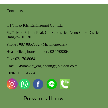
Contact us
KTY Kao Klai Engineering Co., Ltd.
79/51 Moo 7, Lam Phak Chi Subdistrict, Nong Chok
District,
Bangkok 10530
Phone : 087-8857382 (Mr. Thongchai)
Head office phone number : 02-170806
3
Fax : 02-170-8064
Email : ktykaoklai_engineering@outlook.co.th
LINE ID : nakaket
Press to call
now.