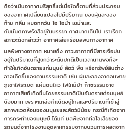
ถือว่าเป็นอากาศบริสุทธิ์แต่เมื่อใดก็ตามที่ส่วนประกอบ
ของอากาศเปลี่ยนแปลงไปมีปริมาณ ของฝุ่นละออง
ก๊าซ กลิ่น หมอกควัน ไอ ไอน้ำ เขม่าและ
กัมมันตภาพรังสีอยู่ในบรรยา กาศมากเกินไป เราเรียก
สภาวะดังกล่าวว่า
อากาศเสีย
หรือ
มลพิษทางอากาศ
มลพิษทางอากาศ หมายถึง ภาวะอากาศที่มีสารเจือปน
อยู่ในปริมาณที่สูงกว่าระดับปกติเป็นเวลานานพอที่จะ
ทำให้เกิดอันตรายแก่มนุษย์ สัตว์ พืช หรือทรัพย์สินต่าง
อาจเกิดขึ้นเองตามธรรมชาติ เช่น ฝุ่นละอองจากลมพายุ
ภูเขาไฟระเบิด แผ่นดินไหว ไฟไหม้ป่า ก๊าซธรรมชาติ
อากาศเสียที่เกิดขึ้นโดยธรรมชาติเป็นอันตรายต่อมนุษย์
น้อยมาก เพราะแหล่งกำเนิดอยู่ไกลและปริมาณที่เข้าสู่
สภาพแวดล้อมของมนุษย์และสัตว์มีน้อย กรณีที่เกิดจาก
การกระทำของมนุษย์ ได้แก่ มลพิษจากท่อไอเสียของ
รถยนต์จากโรงงานอุตสาหกรรมจากขบวนการผลิตจาก