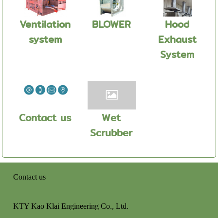
Ventilation
BLOWER
Hood
system
Exhaust
System
Contact us
Wet
Scrubber
Contact us
KTY Kao Klai Engineering Co., Ltd.