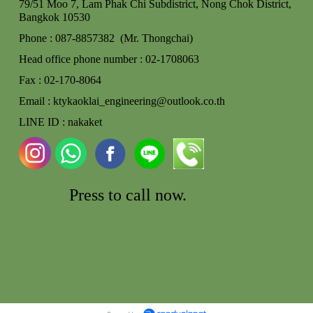
79/51 Moo 7, Lam Phak Chi Subdistrict, Nong Chok
District,
Bangkok 10530
Phone : 087-8857382 (Mr. Thongchai)
Head office phone number : 02-170806
3
Fax : 02-170-8064
Email : ktykaoklai_engineering@outlook.co.th
LINE ID : nakaket
Press to call
now.